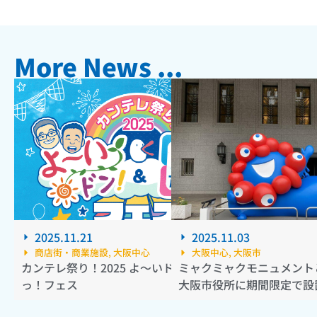
More News ...
2025.11.21
2025.11.03
商店街・商業施設
,
大阪中心
大阪中心
,
大阪市
カンテレ祭り！2025 よ～いドン！＆とれたて
ミャクミャクモニュメント
っ！フェス
大阪市役所に期間限定で設