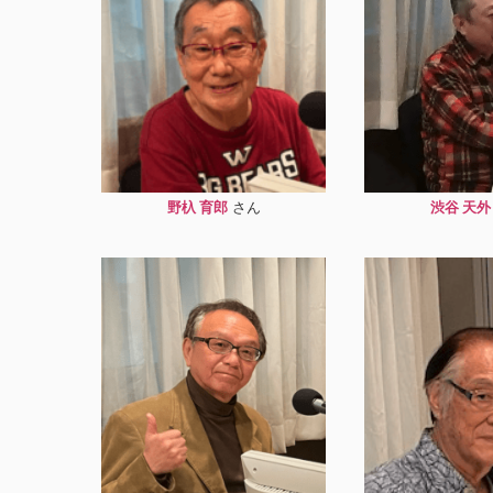
野杁 育郎
渋谷 天外