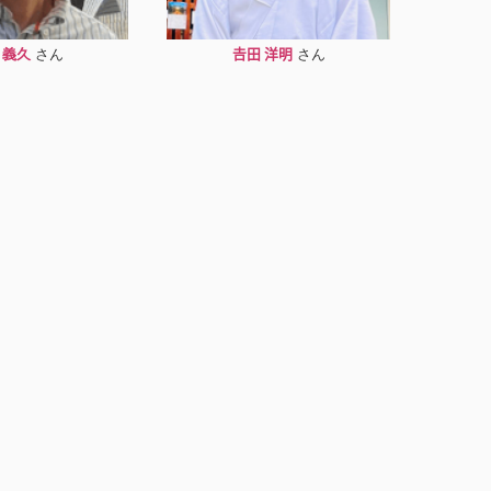
 義久
𠮷田 洋明