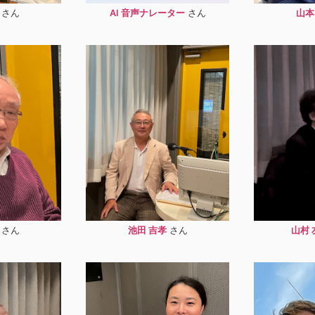
AI 音声ナレーター
山本
池田 吉孝
山村 