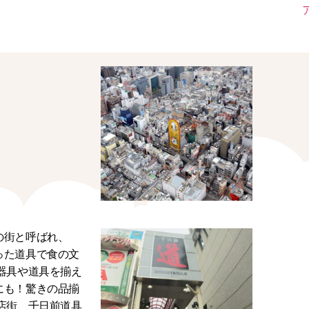
の街と呼ばれ、
った道具で食の文
器具や道具を揃え
にも！驚きの品揃
店街、千日前道具