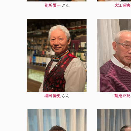
別所 賢一
大江 昭夫
増田 隆史
菊池 正紀