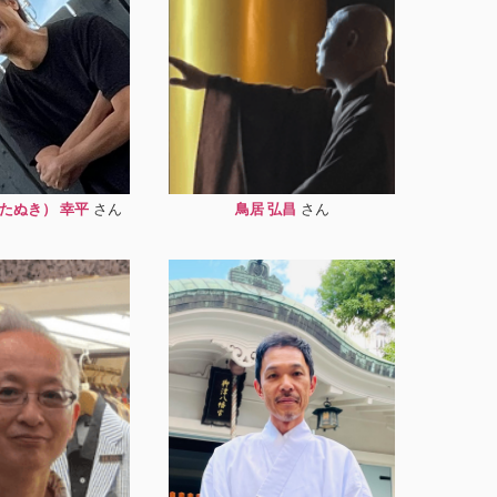
たぬき） 幸平
鳥居 弘昌