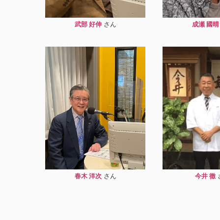
武部 好伸
成瀬 國晴
春木 洋次
今井 徹