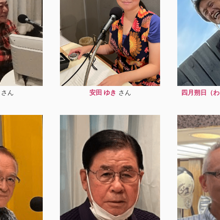
安田 ゆき
四月朔日（わ