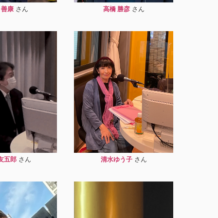
 善康
高橋 勝彦
友五郎
清水ゆう子